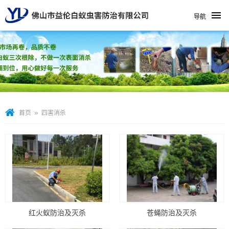
导航
»
首页
四害消杀
红火蚁防治及灭杀
苍蝇防治及灭杀